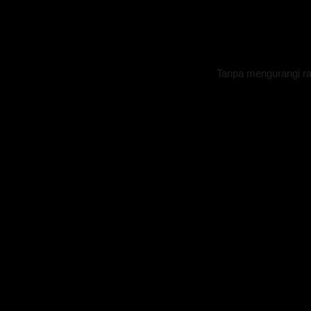
Tanpa mengurangi r