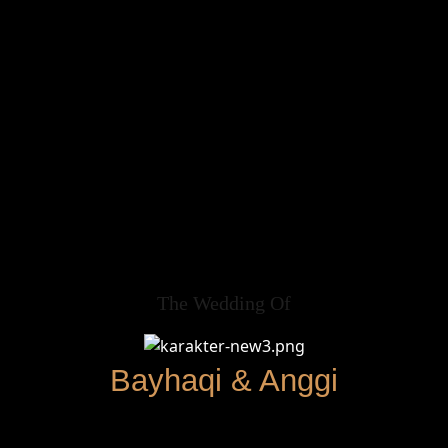
Bayhaqi & Anggi